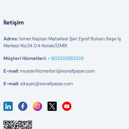
İletişim
Adres:
İsmet Kaptan Mahallesi Şair Eşref Bulvarı Beşe İş
Merkezi No:34 D:4 Konak/İZMİR
Müşteri Hizmetleri:
+ 902323282328
E-mail:
musterihizmetleri@esnafpazar.com
E-mail:
sikayet@esnafpazar.com