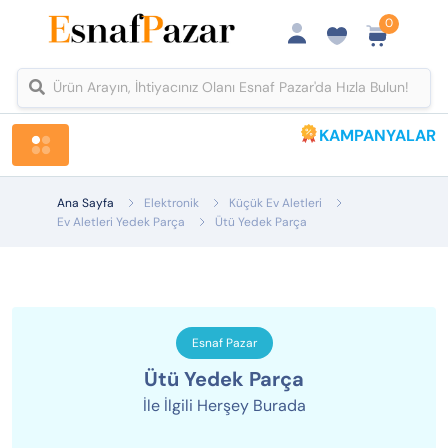
0
KAMPANYALAR
Tüm Kategoriler
Ana Sayfa
Elektronik
Küçük Ev Aletleri
Ev Aletleri Yedek Parça
Ütü Yedek Parça
Esnaf Pazar
Ütü Yedek Parça
İle İlgili Herşey Burada