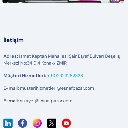
İletişim
Adres:
İsmet Kaptan Mahallesi Şair Eşref Bulvarı Beşe İş
Merkezi No:34 D:4 Konak/İZMİR
Müşteri Hizmetleri:
+ 902323282328
E-mail:
musterihizmetleri@esnafpazar.com
E-mail:
sikayet@esnafpazar.com