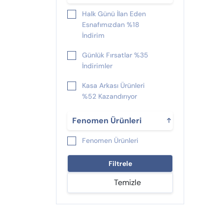
Halk Günü İlan Eden
Esnafımızdan %18
İndirim
Günlük Fırsatlar %35
İndirimler
Kasa Arkası Ürünleri
%52 Kazandırıyor
Fırsat Tabelası %15
Fenomen Ürünleri
Sürekli İndirim
Fenomen Ürünleri
Geceleri %45 İndirimler
Bekliyor
Filtrele
Yeni Çıkan %25
Temizle
İndirimliler