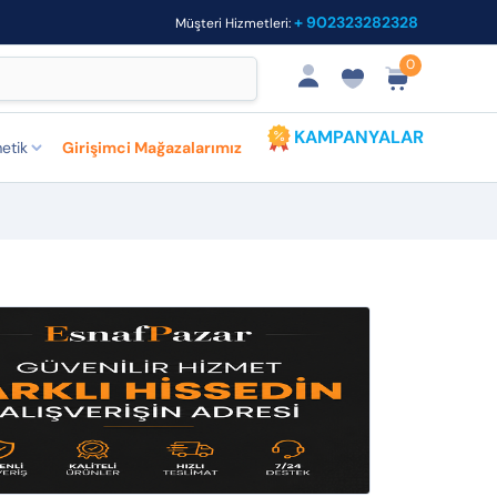
+ 902323282328
Müşteri Hizmetleri:
0
KAMPANYALAR
etik
Girişimci Mağazalarımız