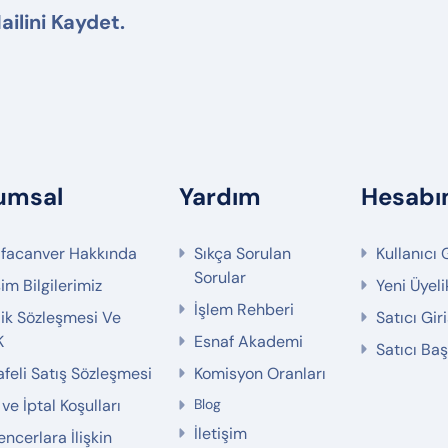
ailini Kaydet.
umsal
Yardım
Hesab
facanver Hakkında
Sıkça Sorulan
Kullanıcı G
Sorular
şim Bilgilerimiz
Yeni Üyeli
İşlem Rehberi
ilik Sözleşmesi Ve
Satıcı Giri
K
Esnaf Akademi
Satıcı Ba
feli Satış Sözleşmesi
Komisyon Oranları
ve İptal Koşulları
Blog
İletişim
encerlara İlişkin