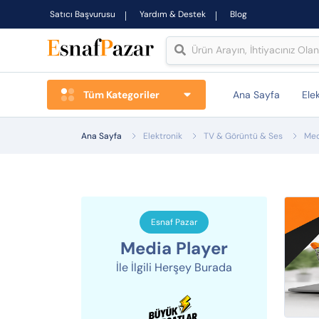
Satıcı Başvurusu
Yardım & Destek
Blog
Tüm Kategoriler
Ana Sayfa
Ele
Ana Sayfa
Elektronik
TV & Görüntü & Ses
Med
Esnaf Pazar
Media Player
İle İlgili Herşey Burada