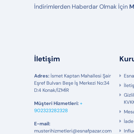
İndirimlerden Haberdar Olmak İçin
M
İletişim
Kur
Adres:
İsmet Kaptan Mahallesi Şair
Esna
Eşref Bulvarı Beşe İş Merkezi No:34
İleti
D:4 Konak/İZMİR
Gizl
KVK
Müşteri Hizmetleri:
+
902323282328
Mesa
İade 
E-mail:
musterihizmetleri@esnafpazar.com
Influ