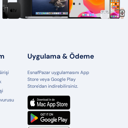
ım
Uygulama & Ödeme
irişi
EsnafPazar uygulamasını App
Store veya Google Play
k
Store'dan indirebilirsiniz.
şi
şvurusu