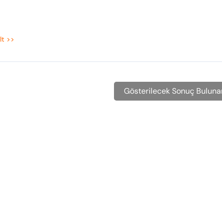
lt >>
Gösterilecek Sonuç Bulun