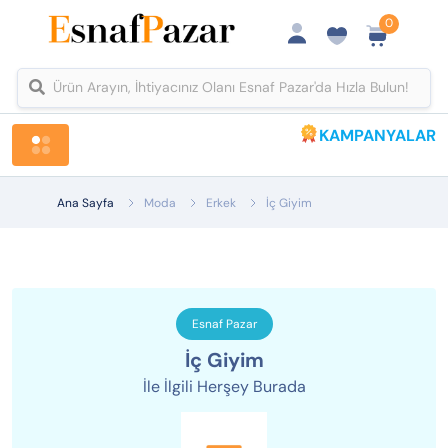
0
KAMPANYALAR
Tüm Kategoriler
Ana Sayfa
Moda
Erkek
İç Giyim
Esnaf Pazar
İç Giyim
İle İlgili Herşey Burada