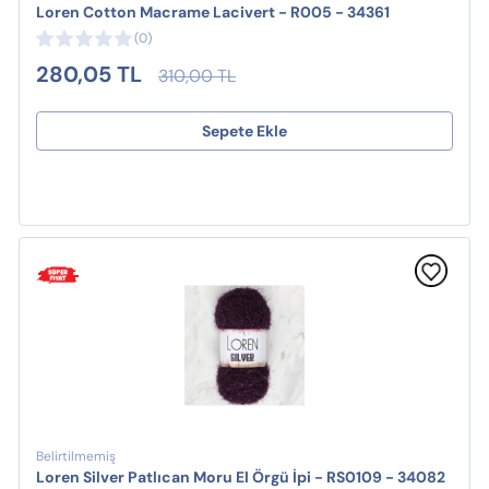
Loren Cotton Macrame Lacivert - R005 - 34361
(0)
280,05 TL
310,00 TL
Sepete Ekle
Belirtilmemiş
Loren Silver Patlıcan Moru El Örgü İpi - RS0109 - 34082